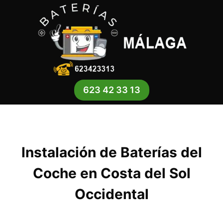
Saltar
al
contenido
623 42 33 13
Instalación de Baterías del
Coche en Costa del Sol
Occidental