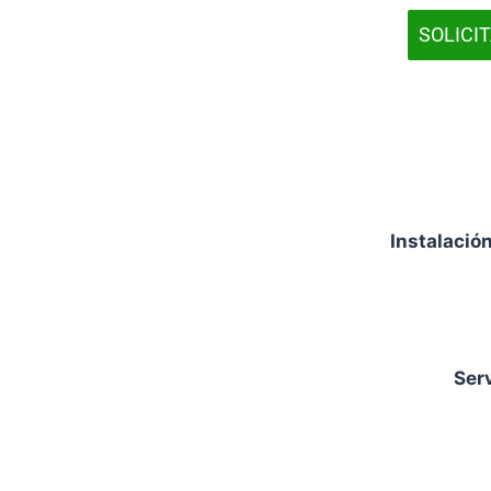
SOLICI
Instalació
Serv