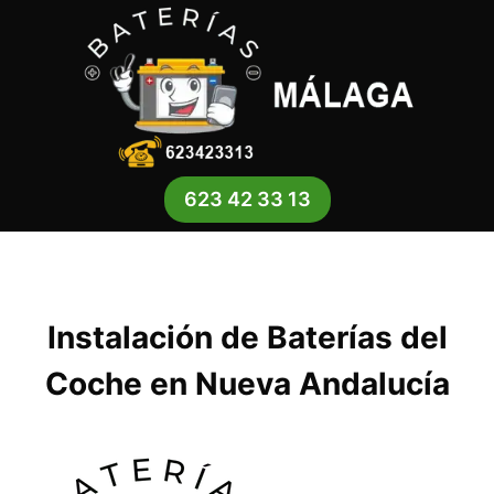
Saltar
al
contenido
623 42 33 13
Instalación de Baterías del
Coche en Nueva Andalucía