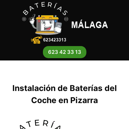
Saltar
al
contenido
623 42 33 13
Instalación de Baterías del
Coche en Pizarra