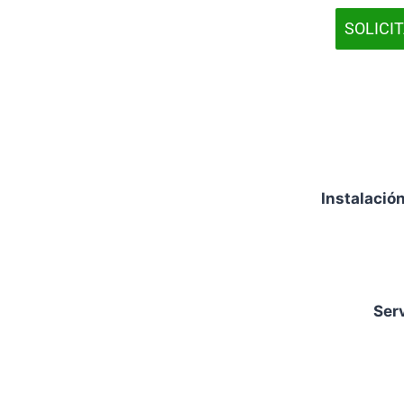
SOLICI
Instalació
Serv